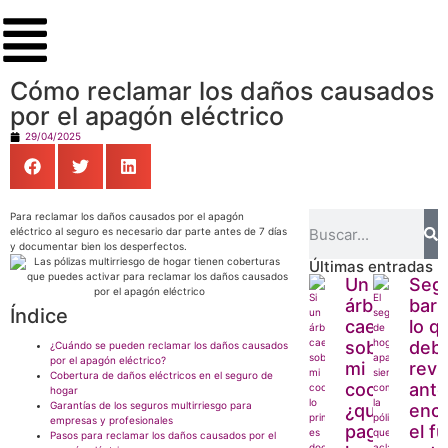
Cómo reclamar los daños causados
por el apagón eléctrico
29/04/2025
Para reclamar los daños causados por el apagón
eléctrico al seguro es necesario dar parte antes de 7 días
y documentar bien los desperfectos.
Últimas entradas
Un
Seg
árbol
barb
Índice
cae
lo q
sobre
debe
¿Cuándo se pueden reclamar los daños causados
por el apagón eléctrico?
mi
revi
Cobertura de daños eléctricos en el seguro de
coche:
ante
hogar
Garantías de los seguros multirriesgo para
¿quién
enc
empresas y profesionales
paga
el f
Pasos para reclamar los daños causados por el