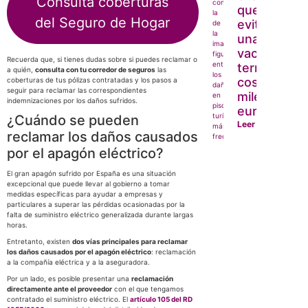
Consulta coberturas
que puede
del Seguro de Hogar
evitar que
unas
vacaciones
Recuerda que, si tienes dudas sobre si puedes reclamar o
terminen
a quién,
consulta con tu corredor de seguros
las
costándote
coberturas de tus pólizas contratadas y los pasos a
seguir para reclamar las correspondientes
miles de
indemnizaciones por los daños sufridos.
euros
¿Cuándo se pueden
Leer más
reclamar los daños causados
por el apagón eléctrico?
El gran apagón sufrido por España es una situación
excepcional que puede llevar al gobierno a tomar
medidas específicas para ayudar a empresas y
particulares a superar las pérdidas ocasionadas por la
falta de suministro eléctrico generalizada durante largas
horas.
Entretanto, existen
dos vías principales para reclamar
los daños causados por el apagón eléctrico
: reclamación
a la compañía eléctrica y a la aseguradora.
Por un lado, es posible presentar una
reclamación
directamente ante el proveedor
con el que tengamos
contratado el suministro eléctrico. El
artículo 105 del RD