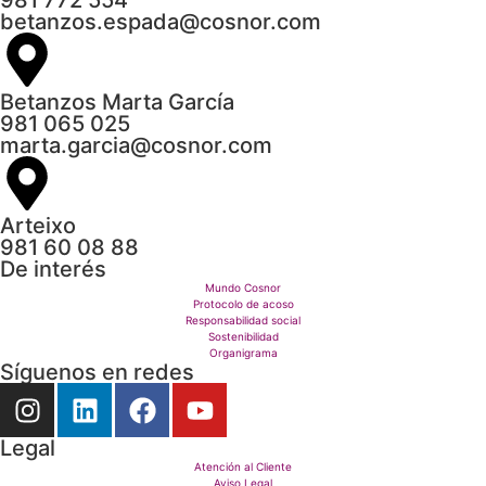
981 772 554
betanzos.espada@cosnor.com
Betanzos Marta García
981 065 025
marta.garcia@cosnor.com
Arteixo
981 60 08 88
De interés
Mundo Cosnor
Protocolo de acoso
Responsabilidad social
Sostenibilidad
Organigrama
Síguenos en redes
Legal
Atención al Cliente
Aviso Legal