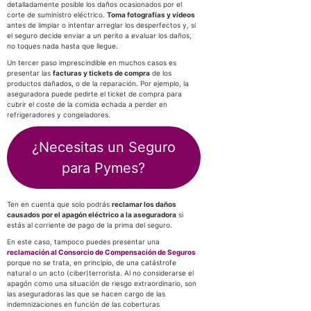
detalladamente posible los daños ocasionados por el
corte de suministro eléctrico.
Toma fotografías y vídeos
antes de limpiar o intentar arreglar los desperfectos y, si
el seguro decide enviar a un perito a evaluar los daños,
no toques nada hasta que llegue.
Un tercer paso imprescindible en muchos casos es
presentar las
facturas y tickets de compra
de los
productos dañados, o de la reparación. Por ejemplo, la
aseguradora puede pedirte el ticket de compra para
cubrir el coste de la comida echada a perder en
refrigeradores y congeladores.
¿Necesitas un Seguro
para Pymes?
Ten en cuenta que solo podrás
reclamar los daños
causados por el apagón eléctrico a la aseguradora
si
estás al corriente de pago de la prima del seguro.
En este caso, tampoco puedes presentar una
reclamación al Consorcio de Compensación de Seguros
porque no se trata, en principio, de una catástrofe
natural o un acto (ciber)terrorista. Al no considerarse el
apagón como una situación de riesgo extraordinario, son
las aseguradoras las que se hacen cargo de las
indemnizaciones en función de las coberturas