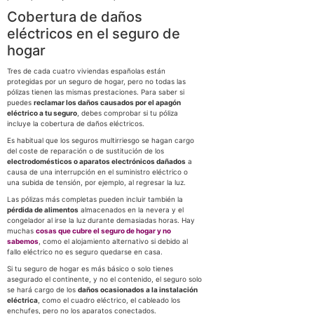
Cobertura de daños
eléctricos en el seguro de
hogar
Tres de cada cuatro viviendas españolas están
protegidas por un seguro de hogar, pero no todas las
pólizas tienen las mismas prestaciones. Para saber si
puedes
reclamar los daños causados por el apagón
eléctrico a tu seguro
, debes comprobar si tu póliza
incluye la cobertura de daños eléctricos.
Es habitual que los seguros multirriesgo se hagan cargo
del coste de reparación o de sustitución de los
electrodomésticos o aparatos electrónicos dañados
a
causa de una interrupción en el suministro eléctrico o
una subida de tensión, por ejemplo, al regresar la luz.
Las pólizas más completas pueden incluir también la
pérdida de alimentos
almacenados en la nevera y el
congelador al irse la luz durante demasiadas horas. Hay
muchas
cosas que cubre el seguro de hogar y no
sabemos
, como el alojamiento alternativo si debido al
fallo eléctrico no es seguro quedarse en casa.
Si tu seguro de hogar es más básico o solo tienes
asegurado el continente, y no el contenido, el seguro solo
se hará cargo de los
daños ocasionados a la instalación
eléctrica
, como el cuadro eléctrico, el cableado los
enchufes, pero no los aparatos conectados.