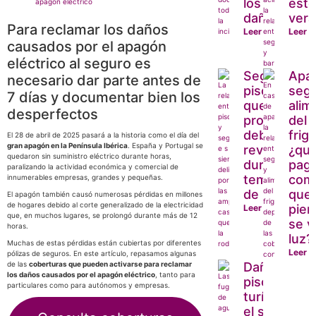
los
est
apagón eléctrico
daños?
ver
Para reclamar los daños
Leer más
Leer 
causados por el apagón
eléctrico al seguro es
Seguro y
Apa
necesario dar parte antes de
piscina: lo
segu
7 días y documentar bien los
que todo
alim
desperfectos
propietario
del
debería
frigo
El 28 de abril de 2025 pasará a la historia como el día del
gran apagón en la Península Ibérica
. España y Portugal se
revisar
¿qui
quedaron sin suministro eléctrico durante horas,
durante la
paga
paralizando la actividad económica y comercial de
temporada
com
innumerables empresas, grandes y pequeñas.
de baño
que
El apagón también causó numerosas pérdidas en millones
de hogares debido al corte generalizado de la electricidad
pier
Leer más
que, en muchos lugares, se prolongó durante más de 12
se v
horas.
luz?
Muchas de estas pérdidas están cubiertas por diferentes
Leer 
pólizas de seguros. En este artículo, repasamos algunas
de las
coberturas que pueden activarse para reclamar
Daños en
los daños causados por el apagón eléctrico
, tanto para
pisos
particulares como para autónomos y empresas.
turísticos,
el seguro