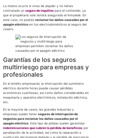
Lo mismo ocurre si vives de alquiler y no tienes
contratado un
seguro de inquilino
para el contenido, ya
que el propietario solo tendrá asegurado el inmueble. En
este caso, no podrás
reclamar los daños causados por el
apagón eléctrico
en tus electrodomésticos al seguro del
casero.
Garantías de los seguros
multirriesgo para empresas y
profesionales
En el ámbito empresarial, la interrupción del suministro
eléctrico durante horas puede causar pérdidas
económicas cuantiosas, así como daños considerables en
maquinaria y aparatos electrónicos, instalación eléctrica,
etc.
En la mayoría de casos, las grandes industrias y
empresas suelen tener
seguros de interrupción de
negocios para reclamar los daños causados por el
apagón eléctrico
. Este tipo de pólizas suelen garantizar
indemnizaciones que cubren la pérdida de beneficios
por
paralización de la actividad, así como la reparación o
sustitución del material dañado y la pérdida de mercancía