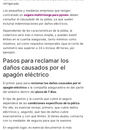
refrigerada.
Las pequeñas y medianas empresas que tengan
contratado un
seguro multirriesgo para pymes
deben
consultar el clausulado de su póliza, ya que suelen
incluirse indemnizaciones por daños eléctricos.
Dependiendo de las características de la póliza, la
cobertura será más o menos amplia, y pueden existir
límites en la cuantía asegurada, tanto mínimos como
máximos, así como requisitos temporales (que el corte de
suministro sea superior a 24 o incluso 48 horas, por
ejemplo).
Pasos para reclamar los
daños causados por el
apagón eléctrico
El primer paso para
reclamar los daños causados por el
apagón eléctrico
a la compañía aseguradora es dar parte
del siniestro dentro del
plazo de 7 días
.
El tipo de gastos y la cuantía que cubre el seguro
dependerá de las
condiciones específicas de tu póliza
.
Por ello, es esencial revisar, primero, que cubre daños
eléctricos y, segundo, qué tipo de daños cubre
exactamente y con qué límites. Si tienes dudas, contacta
con tu mediador de seguros para que te asesore.
En segundo lugar, es esencial documentar lo más