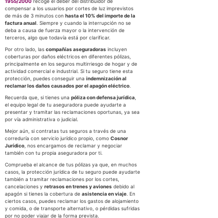
1955/2000
recoge el deber del distribuidor de
compensar a los usuarios por cortes de luz imprevistos
de más de 3 minutos con
hasta el 10% del importe de la
factura anual
. Siempre y cuando la interrupción no se
deba a causa de fuerza mayor o la intervención de
terceros, algo que todavía está por clarificar.
Por otro lado, las
compañías aseguradoras
incluyen
coberturas por daños eléctricos en diferentes pólizas,
principalmente en los seguros multirriesgo de hogar y de
actividad comercial e industrial. Si tu seguro tiene esta
protección, puedes conseguir una
indemnización al
reclamar los daños causados por el apagón eléctrico
.
Recuerda que, si tienes una
póliza con defensa jurídica
,
el equipo legal de tu aseguradora puede ayudarte a
presentar y tramitar las reclamaciones oportunas, ya sea
por vía administrativa o judicial.
Mejor aún, si contratas tus seguros a través de una
correduría con servicio jurídico propio, como
Cosnor
Jurídico
, nos encargamos de reclamar y negociar
también con tu propia aseguradora por ti.
Comprueba el alcance de tus pólizas ya que, en muchos
casos, la protección jurídica de tu seguro puede ayudarte
también a tramitar reclamaciones por los cortes,
cancelaciones y
retrasos en trenes y aviones
debido al
apagón si tienes la cobertura de
asistencia en viaje
. En
ciertos casos, puedes reclamar los gastos de alojamiento
y comida, o de transporte alternativo, o pérdidas sufridas
por no poder viajar de la forma prevista.