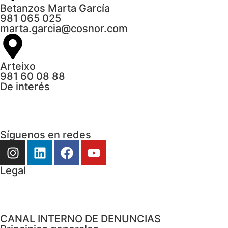
Betanzos Marta García
981 065 025
marta.garcia@cosnor.com
Arteixo
981 60 08 88
De interés
Síguenos en redes
Legal
CANAL INTERNO DE DENUNCIAS