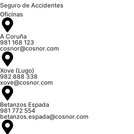
Seguro de Accidentes
Oficinas
A Coruña
981 168 123
cosnor@cosnor.com
Xove (Lugo)
982 888 338
xove@cosnor.com
Betanzos Espada
981 772 554
betanzos.espada@cosnor.com