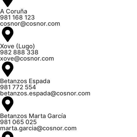
A Coruña
981 168 123
cosnor@cosnor.com
Xove (Lugo)
982 888 338
xove@cosnor.com
Betanzos Espada
981 772 554
betanzos.espada@cosnor.com
Betanzos Marta García
981 065 025
marta.garcia@cosnor.com