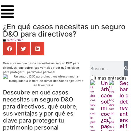
¿En qué casos necesitas un seguro
D&O para directivos?
07/10/2025
Descubre en qué casos necesitas un seguro D&O para
directivos, qué cubre, sus ventajas y por qué es clave
para proteger tu patrimonio personal
Últimas entradas
Un
Seg
árbol
barb
Descubre en qué casos
cae
lo q
necesitas un seguro D&O
sobre
debe
para directivos, qué cubre,
mi
revi
sus ventajas y por qué es
coche:
ante
clave para proteger tu
¿quién
enc
paga
el f
patrimonio personal