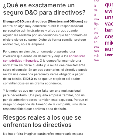
que puede
¿Qué es exactamente un
evitar que
seguro D&O para directivos?
unas
El
seguro D&O para directivos (Directors and Officers)
se
vacaciones
centra en algo muy concreto: cubrir la responsabilidad
terminen
personal de administradores y altos cargos cuando
alguien les reclama por las decisiones que han tomado en
costándote
el ejercicio de su cargo. Dicho de forma sencilla: protege
miles de
al directivo, no a la empresa.
euros
Pongamos un ejemplo: un consejero aprueba una
Leer más
inversión que acaba en desastre y deja a los
accionistas
con pérdidas millonarias
. O la compañía incumple una
normativa sin darse cuenta y la multa cae directamente
sobre el consejo. En ambos escenarios, el directivo puede
recibir una demanda personal y verse obligado a pagar
de su bolsillo. El
D&O
evita que un tropiezo así acabe
convirtiéndose en un drama económico.
Y lo mejor es que no hace falta ser una multinacional
para necesitarlo. Una pequeña empresa familiar, con un
par de administradores, también está expuesta. Porque el
riesgo no depende del tamaño de la compañía, sino de la
responsabilidad que conlleva cada decisión.
Riesgos reales a los que se
enfrentan los directivos
No hace falta imaginar catástrofes empresariales para