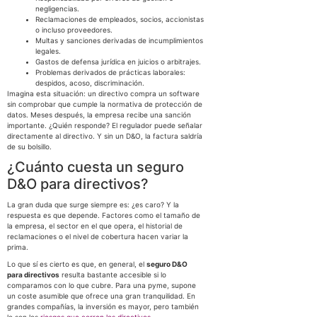
negligencias.
Reclamaciones de empleados, socios, accionistas
o incluso proveedores.
Multas y sanciones derivadas de incumplimientos
legales.
Gastos de defensa jurídica en juicios o arbitrajes.
Problemas derivados de prácticas laborales:
despidos, acoso, discriminación.
Imagina esta situación: un directivo compra un software
sin comprobar que cumple la normativa de protección de
datos. Meses después, la empresa recibe una sanción
importante. ¿Quién responde? El regulador puede señalar
directamente al directivo. Y sin un D&O, la factura saldría
de su bolsillo.
¿Cuánto cuesta un seguro
D&O para directivos?
La gran duda que surge siempre es: ¿es caro? Y la
respuesta es que depende. Factores como el tamaño de
la empresa, el sector en el que opera, el historial de
reclamaciones o el nivel de cobertura hacen variar la
prima.
Lo que sí es cierto es que, en general, el
seguro D&O
para directivos
resulta bastante accesible si lo
comparamos con lo que cubre. Para una pyme, supone
un coste asumible que ofrece una gran tranquilidad. En
grandes compañías, la inversión es mayor, pero también