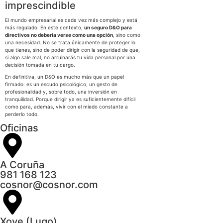
imprescindible
El mundo empresarial es cada vez más complejo y está
más regulado. En este contexto,
un seguro D&O para
directivos no debería verse como una opción
, sino como
una necesidad. No se trata únicamente de proteger lo
que tienes, sino de poder dirigir con la seguridad de que,
si algo sale mal, no arruinarás tu vida personal por una
decisión tomada en tu cargo.
En definitiva, un D&O es mucho más que un papel
firmado: es un escudo psicológico, un gesto de
profesionalidad y, sobre todo, una inversión en
tranquilidad. Porque dirigir ya es suficientemente difícil
como para, además, vivir con el miedo constante a
perderlo todo.
Oficinas
A Coruña
981 168 123
cosnor@cosnor.com
Xove (Lugo)