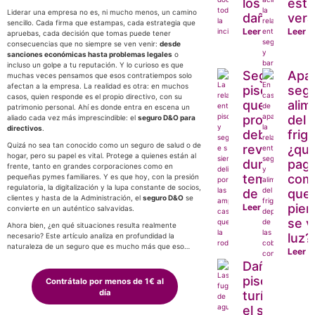
los
est
Liderar una empresa no es, ni mucho menos, un camino
daños?
ver
sencillo. Cada firma que estampas, cada estrategia que
Leer más
Leer 
apruebas, cada decisión que tomas puede tener
consecuencias que no siempre se ven venir:
desde
sanciones económicas hasta problemas legales
o
incluso un golpe a tu reputación. Y lo curioso es que
Seguro y
Apa
muchas veces pensamos que esos contratiempos solo
afectan a la empresa. La realidad es otra: en muchos
piscina: lo
segu
casos, quien responde es el propio directivo, con su
que todo
alim
patrimonio personal. Ahí es donde entra en escena un
propietario
del
aliado cada vez más imprescindible: el
seguro D&O para
directivos
.
debería
frigo
Quizá no sea tan conocido como un seguro de salud o de
revisar
¿qui
hogar, pero su papel es vital. Protege a quienes están al
durante la
paga
frente, tanto en grandes corporaciones como en
temporada
com
pequeñas pymes familiares. Y es que hoy, con la presión
regulatoria, la digitalización y la lupa constante de socios,
de baño
que
clientes y hasta de la Administración, el
seguro D&O
se
pier
Leer más
convierte en un auténtico salvavidas.
se v
Ahora bien, ¿en qué situaciones resulta realmente
luz?
necesario? Este artículo analiza en profundidad la
naturaleza de un seguro que es mucho más que eso…
Leer 
Daños en
pisos
Contrátalo por menos de 1€ al
día
turísticos,
el seguro