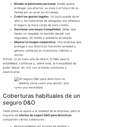
Blindar el patrimonio personal
. Nadie quiere
arriesgar sus ahorros, su casa o el futuro de su
familia por un error en el trabajo.
Cubrir los gastos legales
. Un juicio puede durar
años y los honorarios de abogados son altísimos.
El seguro se hace cargo de esos costes.
Gestionar con mayor tranquilidad
. Saber que
tienes un respaldo te permite decidir con
seguridad, sin miedo a quedarte arruinado.
Mejorar la imagen corporativa
. Una empresa que
protege a sus directivos transmite seriedad y
genera confianza en inversores, clientes y
socios.
Al final, no se trata solo de dinero. El D&O aporta
estabilidad, confianza y, sobre todo, la tranquilidad de
poder liderar sin vivir con el miedo constante a
equivocarse.
Coberturas habituales de un
seguro D&O
Cada póliza se ajusta a la realidad de la empresa, pero la
mayoría de
ofertas de seguro D&O para directivos
comparten ciertas coberturas:
Responsabilidad por errores de gestión o