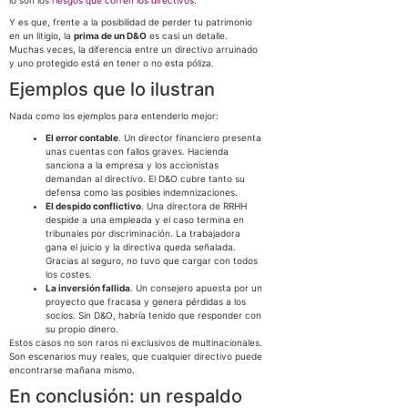
lo son los
riesgos que corren los directivos
.
Y es que, frente a la posibilidad de perder tu patrimonio
en un litigio, la
prima de un D&O
es casi un detalle.
Muchas veces, la diferencia entre un directivo arruinado
y uno protegido está en tener o no esta póliza.
Ejemplos que lo ilustran
Nada como los ejemplos para entenderlo mejor:
El error contable
. Un director financiero presenta
unas cuentas con fallos graves. Hacienda
sanciona a la empresa y los accionistas
demandan al directivo. El D&O cubre tanto su
defensa como las posibles indemnizaciones.
El despido conflictivo
. Una directora de RRHH
despide a una empleada y el caso termina en
tribunales por discriminación. La trabajadora
gana el juicio y la directiva queda señalada.
Gracias al seguro, no tuvo que cargar con todos
los costes.
La inversión fallida
. Un consejero apuesta por un
proyecto que fracasa y genera pérdidas a los
socios. Sin D&O, habría tenido que responder con
su propio dinero.
Estos casos no son raros ni exclusivos de multinacionales.
Son escenarios muy reales, que cualquier directivo puede
encontrarse mañana mismo.
En conclusión: un respaldo