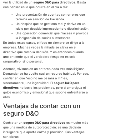
ver la utilidad de un
seguro D&O para directivos
. Basta
con pensar en lo que ocurre en el día a día:
Una presentación de cuentas con errores que
termina en sanción de Hacienda.
Un despido que se gestiona mal y deriva en un
juicio por despido improcedente o discriminación.
Una operación comercial que fracasa y provoca
la indignación de socios o inversores.
En todos estos casos, el foco no siempre se dirige a la
empresa. Muchas veces la mirada se clava en el
directivo que tomó la decisión. Y es entonces cuando
uno entiende que el verdadero riesgo no es solo
corporativo, sino personal.
Además, vivimos en un entorno cada vez más litigioso.
Demandar se ha vuelto casi un recurso habitual. Por eso,
confiar en que “eso no me pasará a mí” es,
sinceramente, una ingenuidad. El
seguro D&O para
directivos
no borra los problemas, pero sí amortigua el
golpe económico y emocional que supone enfrentarse a
ellos.
Ventajas de contar con un
seguro D&O
Contratar un
seguro D&O para directivos
es mucho más
que una medida de autoprotección: es una decisión
inteligente que aporta calma y previsión. Sus ventajas
son claras: