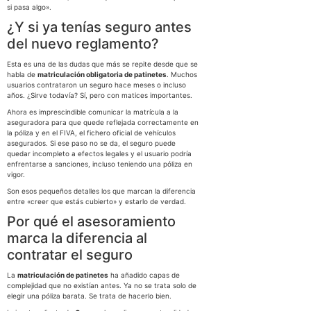
si pasa algo».
¿Y si ya tenías seguro antes
del nuevo reglamento?
Esta es una de las dudas que más se repite desde que se
habla de
matriculación obligatoria de patinetes
. Muchos
usuarios contrataron un seguro hace meses o incluso
años. ¿Sirve todavía? Sí, pero con matices importantes.
Ahora es imprescindible comunicar la matrícula a la
aseguradora para que quede reflejada correctamente en
la póliza y en el FIVA, el fichero oficial de vehículos
asegurados. Si ese paso no se da, el seguro puede
quedar incompleto a efectos legales y el usuario podría
enfrentarse a sanciones, incluso teniendo una póliza en
vigor.
Son esos pequeños detalles los que marcan la diferencia
entre «creer que estás cubierto» y estarlo de verdad.
Por qué el asesoramiento
marca la diferencia al
contratar el seguro
La
matriculación de patinetes
ha añadido capas de
complejidad que no existían antes. Ya no se trata solo de
elegir una póliza barata. Se trata de hacerlo bien.