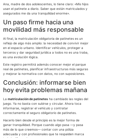
Ana, madre de dos adolescentes, lo tiene claro: «Mis hijos
usan el patinete a diario. Saber que están matriculados y
asegurados me da una tranquilidad enorme».
Un paso firme hacia una
movilidad más responsable
Al final, la matriculación obligatoria de patinetes es un
reflejo de algo más amplio: la necesidad de convivir mejor
en el espacio urbano. Identificar vehículos, proteger a
terceros y dar seguridad jurídica a todos no es una traba,
es una evolución lógica.
Este registro permitirá además conocer mejor el parque
real de patinetes, planificar infraestructuras más seguras
y mejorar la normativa con datos, no con suposiciones.
Conclusión: informarse bien
hoy evita problemas mañana
La
matriculación de patinetes
ha cambiado las reglas del
juego. Ya no basta con subirse y circular. Ahora toca
informarse, registrar el vehículo y contratar
correctamente el seguro obligatorio de patinetes.
Hacerlo bien desde el principio es la mejor forma de
ganar tranquilidad. Porque cuando algo pasa —y pasa
más de lo que creemos— contar con una póliza
adecuada y con profesionales que te respalden marca