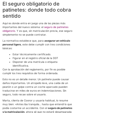
El seguro obligatorio de
patinetes: donde todo cobra
sentido
Aquí es donde entra en juego una de las piezas más
importantes del nuevo sistema: el
seguro de patinetes
obligatorio
. Y es que, sin matriculación previa, ese seguro
simplemente no se puede contratar.
La normativa establece que, para
asegurar un vehículo
personal ligero
, este debe cumplir con tres condiciones
básicas:
Estar técnicamente certificado.
Figurar en el registro oficial de la DGT
Disponer de una matrícula o etiqueta
identificativa.
Con la aprobación del reglamento, por fin es posible
cumplir los tres requisitos de forma ordenada.
Esto no es un detalle menor. Un patinete puede causar
daños importantes. Un atropello leve, una caída de un
peatón o un golpe contra un coche aparcado pueden
traducirse en miles de euros en indemnizaciones. Sin
seguro, todo recae sobre el usuario.
Marta, clienta de Cosnor y usuaria habitual, lo resume
muy bien: «Antes iba tranquila… hasta que entendí lo que
podía costarme un accidente. Con el
seguro de patinetes
y la matriculación
, ahora sé que no estaré desamparada