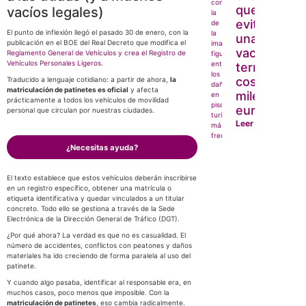
que puede
vacíos legales)
evitar que
El punto de inflexión llegó el pasado 30 de enero, con la
unas
publicación en el BOE del Real Decreto que modifica el
vacaciones
Reglamento General de Vehículos y crea el Registro de
Vehículos Personales Ligeros
.
terminen
costándote
Traducido a lenguaje cotidiano: a partir de ahora,
la
matriculación de patinetes es oficial
y afecta
miles de
prácticamente a todos los vehículos de movilidad
euros
personal que circulan por nuestras ciudades.
Leer más
¿Necesitas ayuda?
El texto establece que estos vehículos deberán inscribirse
en un registro específico, obtener una matrícula o
etiqueta identificativa y quedar vinculados a un titular
concreto. Todo ello se gestiona a través de la Sede
Electrónica de la Dirección General de Tráfico (DGT).
¿Por qué ahora? La verdad es que no es casualidad. El
número de accidentes, conflictos con peatones y daños
materiales ha ido creciendo de forma paralela al uso del
patinete.
Y cuando algo pasaba, identificar al responsable era, en
muchos casos, poco menos que imposible. Con la
matriculación de patinetes
, eso cambia radicalmente.