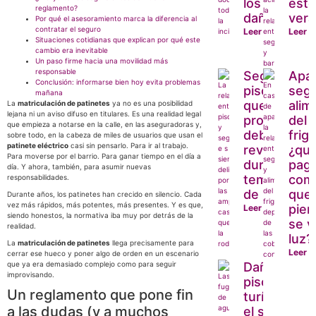
los
est
reglamento?
daños?
ver
Por qué el asesoramiento marca la diferencia al
contratar el seguro
Leer más
Leer 
Situaciones cotidianas que explican por qué este
cambio era inevitable
Un paso firme hacia una movilidad más
responsable
Seguro y
Apa
Conclusión: informarse bien hoy evita problemas
piscina: lo
segu
mañana
que todo
alim
La
matriculación de patinetes
ya no es una posibilidad
lejana ni un aviso difuso en titulares. Es una realidad legal
propietario
del
que empieza a notarse en la calle, en las aseguradoras y,
debería
frigo
sobre todo, en la cabeza de miles de usuarios que usan el
patinete eléctrico
casi sin pensarlo. Para ir al trabajo.
revisar
¿qui
Para moverse por el barrio. Para ganar tiempo en el día a
durante la
paga
día. Y ahora, también, para asumir nuevas
temporada
com
responsabilidades.
de baño
que
Durante años, los patinetes han crecido en silencio. Cada
vez más rápidos, más potentes, más presentes. Y es que,
pier
Leer más
siendo honestos, la normativa iba muy por detrás de la
se v
realidad.
luz?
La
matriculación de patinetes
llega precisamente para
Leer 
cerrar ese hueco y poner algo de orden en un escenario
que ya era demasiado complejo como para seguir
Daños en
improvisando.
pisos
Un reglamento que pone fin
turísticos,
a las dudas (y a muchos
el seguro