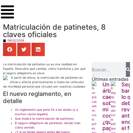
Matriculación de patinetes, 8
claves oficiales
06/02/2026
La matriculación de patinetes ya es una realidad en
España. Descubre qué cambia, cómo tramitarla y por qué
el seguro obligatorio es clave
Últimas entradas
Un
Seg
árbol
barb
El nuevo reglamento, en
cae
lo q
detalle
sobre
debe
mi
revi
Un reglamento que pone fin a las dudas (y a
muchos vacíos legales)
coche:
ante
Qué implica la matriculación de patinetes
¿quién
enc
El seguro obligatorio de patinetes: donde todo
paga
el f
cobra sentido
¿Y si ya tenías seguro antes del nuevo