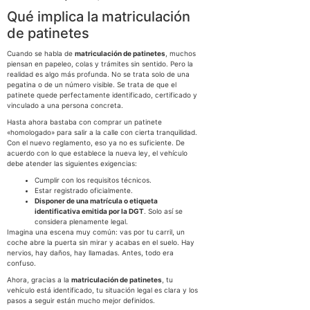
Qué implica la matriculación
de patinetes
Cuando se habla de
matriculación de patinetes
, muchos
piensan en papeleo, colas y trámites sin sentido. Pero la
realidad es algo más profunda. No se trata solo de una
pegatina o de un número visible. Se trata de que el
patinete quede perfectamente identificado, certificado y
vinculado a una persona concreta.
Hasta ahora bastaba con comprar un patinete
«homologado» para salir a la calle con cierta tranquilidad.
Con el nuevo reglamento, eso ya no es suficiente. De
acuerdo con lo que establece la nueva ley, el vehículo
debe atender las siguientes exigencias:
Cumplir con los requisitos técnicos.
Estar registrado oficialmente.
Disponer de una matrícula o etiqueta
identificativa emitida por la DGT
. Solo así se
considera plenamente legal.
Imagina una escena muy común: vas por tu carril, un
coche abre la puerta sin mirar y acabas en el suelo. Hay
nervios, hay daños, hay llamadas. Antes, todo era
confuso.
Ahora, gracias a la
matriculación de patinetes
, tu
vehículo está identificado, tu situación legal es clara y los
pasos a seguir están mucho mejor definidos.