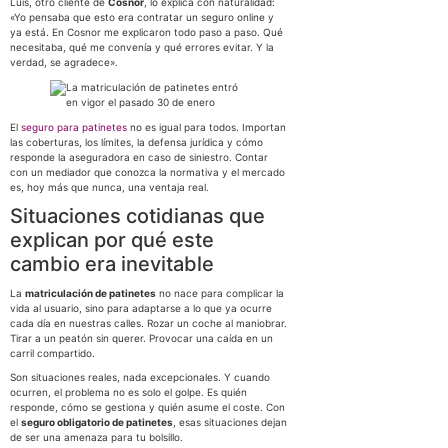
Luis, otro cliente de
Cosnor
, lo explica con naturalidad:
«Yo pensaba que esto era contratar un seguro online y
ya está. En Cosnor me explicaron todo paso a paso. Qué
necesitaba, qué me convenía y qué errores evitar. Y la
verdad, se agradece».
El
seguro para patinetes
no es igual para todos. Importan
las coberturas, los límites, la defensa jurídica y cómo
responde la aseguradora en caso de siniestro. Contar
con un mediador que conozca la normativa y el mercado
es, hoy más que nunca, una ventaja real.
Situaciones cotidianas que
explican por qué este
cambio era inevitable
La
matriculación de patinetes
no nace para complicar la
vida al usuario, sino para adaptarse a lo que ya ocurre
cada día en nuestras calles. Rozar un coche al maniobrar.
Tirar a un peatón sin querer. Provocar una caída en un
carril compartido.
Son situaciones reales, nada excepcionales. Y cuando
ocurren, el problema no es solo el golpe. Es quién
responde, cómo se gestiona y quién asume el coste. Con
el
seguro obligatorio de patinetes
, esas situaciones dejan
de ser una amenaza para tu bolsillo.