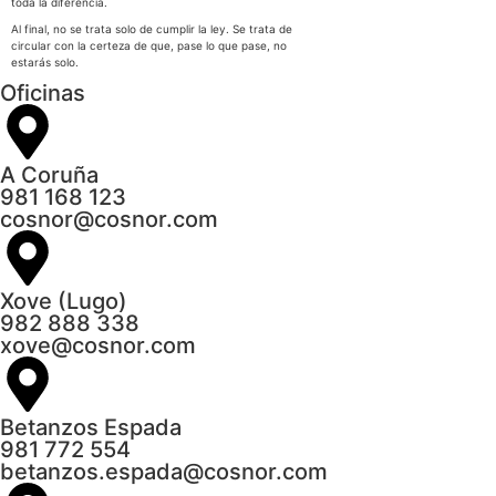
toda la diferencia.
Al final, no se trata solo de cumplir la ley. Se trata de
circular con la certeza de que, pase lo que pase, no
estarás solo.
Oficinas
A Coruña
981 168 123
cosnor@cosnor.com
Xove (Lugo)
982 888 338
xove@cosnor.com
Betanzos Espada
981 772 554
betanzos.espada@cosnor.com