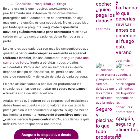
y
coche:
Conclusión: tranquilidad vs. riesgo
barbacoa:
En una era en la que nuestros
smartphones
son
¿quién
lo que
prácticamente una extensión de nosotros mismos,
paga los
protegerlos adecuadamente se ha convertido en algo
deberías
daños?
más que una opción: es una necesidad. No es casualidad
revisar
por tanto que la pregunta «
seguro de dispositivos
Leer más
antes de
móviles: ¿cuándo merece la pena contratarlo?
» se haya
encender
colado en tantas conversaciones de un tiempo a esta
el fuego
parte.
este
Lo cierto es que cada vez son más los consumidores que
verano
quieren saber
cuándo compensa
realmente
asegurar el
teléfono o la tablet
, incluso contratar un
seguro para una
Leer más
cámara de fotos
, frente a pérdidas, robos o daños
accidentales. Pero la decisión no siempre es evidente:
depende del tipo de dispositivo, del perfil de uso, del
coste de reposición y del estilo de vida de cada persona.
En este artículo vamos a analizar en profundidad las
situaciones en las que contratar un
seguro para tu móvil
o tablet
es una decisión acertada.
Analizaremos qué cubren estos seguros, qué exclusiones
debes tener en cuenta y cómo valorar si el coste de la
Seguro
prima justifica la tranquilidad que aporta. Si alguna vez te
y
has hecho la pregunta «
seguro de dispositivos móviles:
Apagón,
¿cuándo merece la pena contratarlo?
«, aquí tienes la guía
piscina:
seguro y
definitiva para responderla con criterio.
lo que
alimentos
todo
del
Asegura tu dispositivo desde
propietario