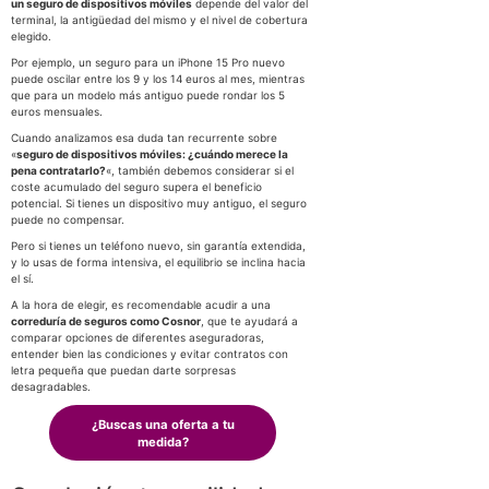
un seguro de dispositivos móviles
depende del valor del
terminal, la antigüedad del mismo y el nivel de cobertura
elegido.
Por ejemplo, un seguro para un iPhone 15 Pro nuevo
puede oscilar entre los 9 y los 14 euros al mes, mientras
que para un modelo más antiguo puede rondar los 5
euros mensuales.
Cuando analizamos esa duda tan recurrente sobre
«
seguro de dispositivos móviles: ¿cuándo merece la
pena contratarlo?
«, también debemos considerar si el
coste acumulado del seguro supera el beneficio
potencial. Si tienes un dispositivo muy antiguo, el seguro
puede no compensar.
Pero si tienes un teléfono nuevo, sin garantía extendida,
y lo usas de forma intensiva, el equilibrio se inclina hacia
el sí.
A la hora de elegir, es recomendable acudir a una
correduría de seguros como Cosnor
, que te ayudará a
comparar opciones de diferentes aseguradoras,
entender bien las condiciones y evitar contratos con
letra pequeña que puedan darte sorpresas
desagradables.
¿Buscas una oferta a tu
medida?