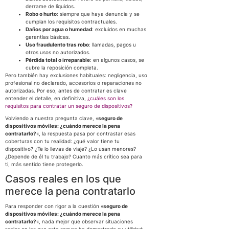
derrame de líquidos.
Robo o hurto
: siempre que haya denuncia y se
cumplan los requisitos contractuales.
Daños por agua o humedad
: excluidos en muchas
garantías básicas.
Uso fraudulento tras robo
: llamadas, pagos u
otros usos no autorizados.
Pérdida total o irreparable
: en algunos casos, se
cubre la reposición completa.
Pero también hay exclusiones habituales: negligencia, uso
profesional no declarado, accesorios o reparaciones no
autorizadas. Por eso, antes de contratar es clave
entender el detalle, en definitiva,
¿cuáles son los
requisitos para contratar un seguro de dispositivos?
Volviendo a nuestra pregunta clave, «
seguro de
dispositivos móviles: ¿cuándo merece la pena
contratarlo?
«, la respuesta pasa por contrastar esas
coberturas con tu realidad: ¿qué valor tiene tu
dispositivo? ¿Te lo llevas de viaje? ¿Lo usan menores?
¿Depende de él tu trabajo? Cuanto más crítico sea para
ti, más sentido tiene protegerlo.
Casos reales en los que
merece la pena contratarlo
Para responder con rigor a la cuestión «
seguro de
dispositivos móviles: ¿cuándo merece la pena
contratarlo?
«, nada mejor que observar situaciones