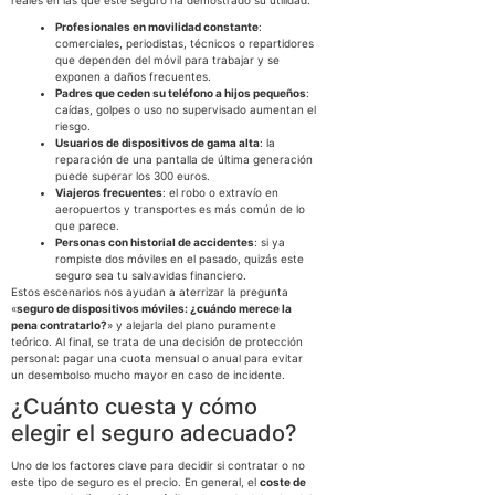
reales en las que este seguro ha demostrado su utilidad:
Profesionales en movilidad constante
:
comerciales, periodistas, técnicos o repartidores
que dependen del móvil para trabajar y se
exponen a daños frecuentes.
Padres que ceden su teléfono a hijos pequeños
:
caídas, golpes o uso no supervisado aumentan el
riesgo.
Usuarios de dispositivos de gama alta
: la
reparación de una pantalla de última generación
puede superar los 300 euros.
Viajeros frecuentes
: el robo o extravío en
aeropuertos y transportes es más común de lo
que parece.
Personas con historial de accidentes
: si ya
rompiste dos móviles en el pasado, quizás este
seguro sea tu salvavidas financiero.
Estos escenarios nos ayudan a aterrizar la pregunta
«
seguro de dispositivos móviles: ¿cuándo merece la
pena contratarlo?
» y alejarla del plano puramente
teórico. Al final, se trata de una decisión de protección
personal: pagar una cuota mensual o anual para evitar
un desembolso mucho mayor en caso de incidente.
¿Cuánto cuesta y cómo
elegir el seguro adecuado?
Uno de los factores clave para decidir si contratar o no
este tipo de seguro es el precio. En general, el
coste de