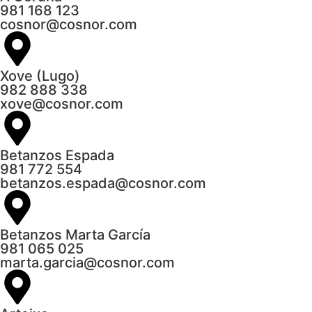
981 168 123
cosnor@cosnor.com
Xove (Lugo)
982 888 338
xove@cosnor.com
Betanzos Espada
981 772 554
betanzos.espada@cosnor.com
Betanzos Marta García
981 065 025
marta.garcia@cosnor.com