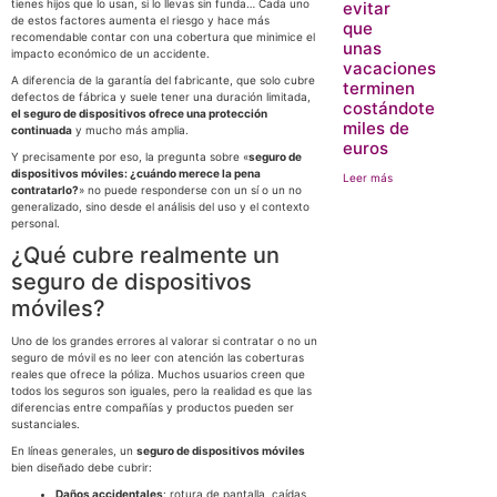
tienes hijos que lo usan, si lo llevas sin funda… Cada uno
evitar
de estos factores aumenta el riesgo y hace más
que
recomendable contar con una cobertura que minimice el
unas
impacto económico de un accidente.
vacaciones
A diferencia de la garantía del fabricante, que solo cubre
terminen
defectos de fábrica y suele tener una duración limitada,
costándote
el seguro de dispositivos ofrece una protección
miles de
continuada
y mucho más amplia.
euros
Y precisamente por eso, la pregunta sobre «
seguro de
dispositivos móviles: ¿cuándo merece la pena
Leer más
contratarlo?
» no puede responderse con un sí o un no
generalizado, sino desde el análisis del uso y el contexto
personal.
¿Qué cubre realmente un
seguro de dispositivos
móviles?
Uno de los grandes errores al valorar si contratar o no un
seguro de móvil es no leer con atención las coberturas
reales que ofrece la póliza. Muchos usuarios creen que
todos los seguros son iguales, pero la realidad es que las
diferencias entre compañías y productos pueden ser
sustanciales.
En líneas generales, un
seguro de dispositivos móviles
bien diseñado debe cubrir:
Daños accidentales
: rotura de pantalla, caídas,