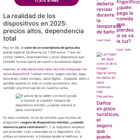
11,87€ al mes
frigorífico
debería
¿quién
revisar
paga la
durante
La realidad de los
comida
la
dispositivos en 2025:
que
temporada
pierdes
precios altos, dependencia
de baño
si se va
total
Leer más
la luz?
Hoy en día, el
valor de un smartphone de gama alta
Leer más
puede superar fácilmente los 1.000 euros. Y eso sin
contar tablets, smartwatches u otros dispositivos que
también forman parte de nuestro ecosistema digital.
Además,
la vida diaria está cada vez más integrada con
estos dispositivos
: trabajo remoto, pagos móviles, apps
bancarias, redes sociales, salud digital… Cualquier daño o
pérdida supone no solo un coste económico, sino
también una interrupción en nuestra rutina.
Daños
en pisos
turísticos,
En este contexto, no es de extrañar que muchos se
el
pregunten «
seguro de dispositivos móviles: ¿cuándo
seguro
merece la pena contratarlo?
«. Y la respuesta empieza
que
por entender cuán vulnerable es tu dispositivo: si lo
puede
utilizas en exteriores, si trabajas desde el teléfono, si