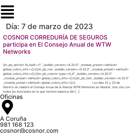
Día:
7 de marzo de 2023
COSNOR CORREDURÍA DE SEGUROS
participa en El Consejo Anual de WTW
Networks
[et_pb_section fb_built=»1″ _builder_version=»4.20.0″ _module_preset=»default»
global_colors_info=»{}»][et_pb_row _builder_version=»4.20.0″ _module_preset=»default»
global_colors_info=»{}»][et_pb_column type=»4_4″ _builder_version=»4.20.0″
_module_preset=»default» global_colors_info=»{}»][et_pb_text _builder_version=»4.20.0″
_module_preset=»default» global_colors_info=»{}»] Los días 22 y 23 de
febrero se celebró el Consejo Anual de la Alianza WTW Networks en Madrid. Una cita con
todos los Asociados en la que hicimos balance del […]
Oficinas
A Coruña
981 168 123
cosnor@cosnor.com