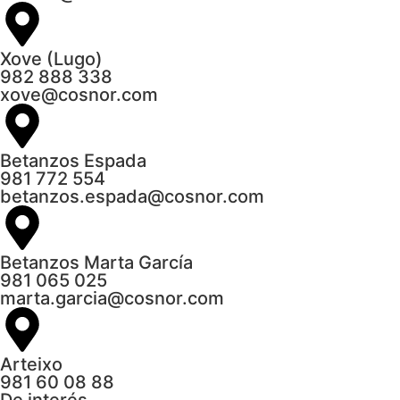
Xove (Lugo)
982 888 338
xove@cosnor.com
Betanzos Espada
981 772 554
betanzos.espada@cosnor.com
Betanzos Marta García
981 065 025
marta.garcia@cosnor.com
Arteixo
981 60 08 88